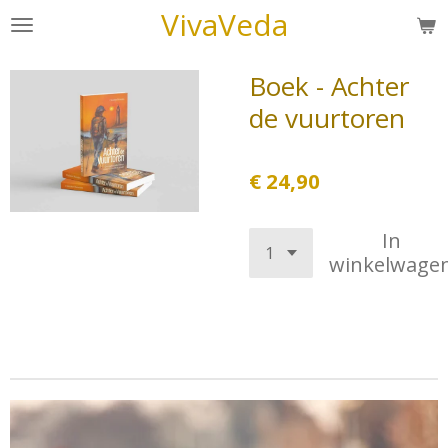
VivaVeda
Ga
direct
naar
Boek - Achter
de
de vuurtoren
hoofdinhoud
€ 24,90
In
winkelwage