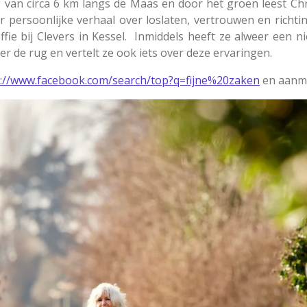
 van circa 6 km langs de Maas en door het groen leest Ch
r persoonlijke verhaal over loslaten, vertrouwen en richti
ffie bij Clevers in Kessel. Inmiddels heeft ze alweer een n
r de rug en vertelt ze ook iets over deze ervaringen.
s://www.facebook.com/search/top?q=fijne%20zaken
en aanme