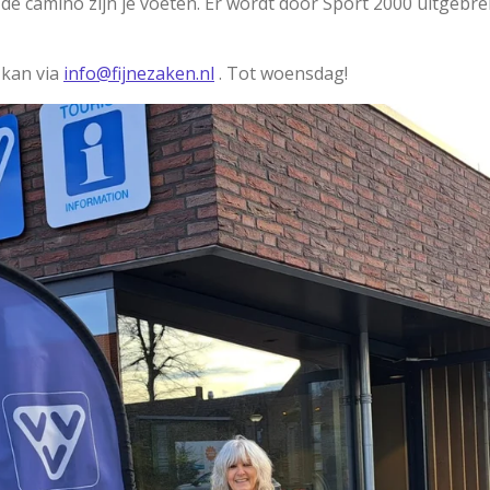
p de camino zijn je voeten. Er wordt door Sport 2000 uitgebr
 kan via
info@fijnezaken.nl
. Tot woensdag!