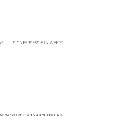
WS
SIGNEERSESSIE IN WEERT
age gemaakt.
Op 15 augustus a.s.