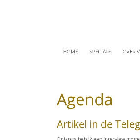
Ga
direct
naar
de
hoofdinhoud
HOME
SPECIALS
OVER 
Agenda
Artikel in de Tele
Onlangs heb ik een interview moge