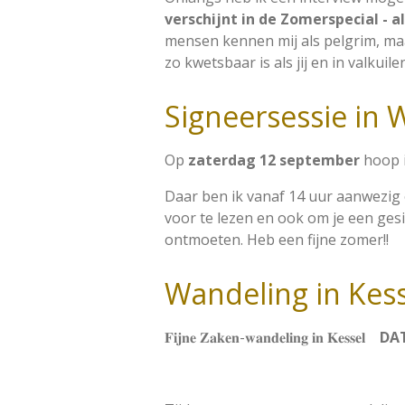
verschijnt in de Zomerspecial - al
mensen kennen mij als pelgrim, maar
zo kwetsbaar is als jij en in valku
Signeersessie in 
Op
zaterdag 12 september
hoop i
Daar ben ik vanaf 14 uur aanwezig 
voor te lezen en ook om je een gesi
ontmoeten. Heb een fijne zomer!!
Wandeling in Kess
𝐅𝐢𝐣𝐧𝐞 𝐙𝐚𝐤𝐞𝐧-𝐰𝐚𝐧𝐝𝐞𝐥𝐢𝐧𝐠 𝐢𝐧 𝐊𝐞𝐬𝐬𝐞𝐥
DA