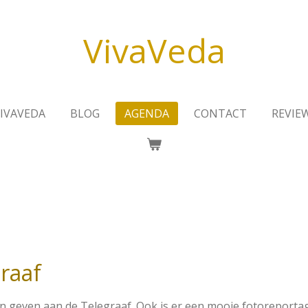
VivaVeda
VIVAVEDA
BLOG
AGENDA
CONTACT
REVIE
graaf
n geven aan de Telegraaf. Ook is er een mooie fotoreport