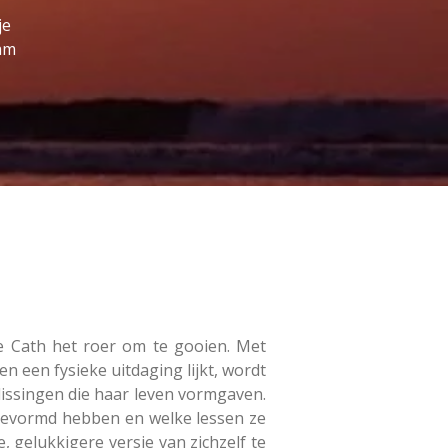
je
wam
e Cath het roer om te gooien. Met
n een fysieke uitdaging lijkt, wordt
slissingen die haar leven vormgaven.
 gevormd hebben en welke lessen ze
, gelukkigere versie van zichzelf te