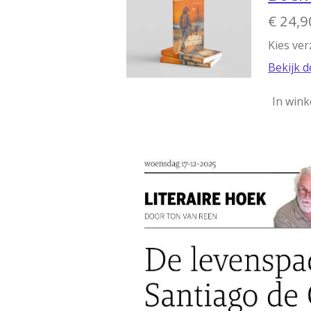
€ 24,9
Kies ve
Bekijk d
In win