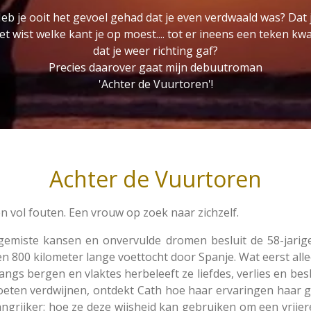
eb je ooit het gevoel gehad dat je even verdwaald was? Dat 
et wist welke kant je op moest.... tot er ineens een teken k
dat je weer richting gaf?
Precies daarover gaat mijn debuutroman
'Achter de Vuurtoren'!
Achter de Vuurtoren
en vol fouten. Een vrouw op zoek naar zichzelf.
 gemiste kansen en onvervulde dromen besluit de 58-jarig
n 800 kilometer lange voettocht door Spanje. Wat eerst allee
 Langs bergen en vlaktes herbeleeft ze liefdes, verlies en be
voeten verdwijnen, ontdekt Cath hoe haar ervaringen haar
rijker: hoe ze deze wijsheid kan gebruiken om een ​​vrijere