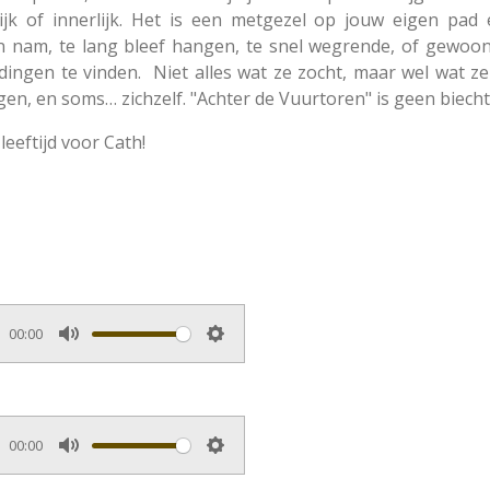
lijk of innerlijk. Het is een metgezel op jouw eigen pad
n nam, te lang bleef hangen, te snel wegrende, of gewoon 
dingen te vinden. Niet alles wat ze zocht, maar wel wat ze
, en soms… zichzelf. "Achter de Vuurtoren" is geen biech
leeftijd voor Cath!
00:00
M
S
u
e
t
t
e
t
00:00
M
S
i