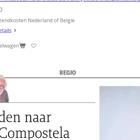
0
rzendkosten Nederland of België
etails
kelwagen