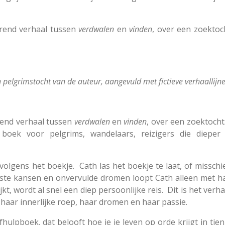
erend verhaal tussen
verdwalen
en
vinden
, over een zoektoc
n pelgrimstocht van de auteur, aangevuld met fictieve verhaallijn
rend verhaal tussen
verdwalen
en
vinden
, over een zoektoch
 boek voor pelgrims, wandelaars, reizigers die dieper
lgens het boekje. Cath las het boekje te laat, of misschi
miste kansen en onvervulde dromen loopt Cath alleen met 
ijkt, wordt al snel een diep persoonlijke reis. Dit is het ver
haar innerlijke roep, haar dromen en haar passie.
fhulpboek, dat belooft hoe je je leven op orde krijgt in ti