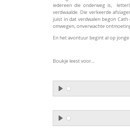
iedereen die onderweg is, letter
verdwaalde. Die verkeerde afslage
juist in dat verdwalen begon Cath 
omwegen, onverwachte ontmoetingen
En het avontuur begint al op jonge 
Boukje leest voor....
P
l
a
y
P