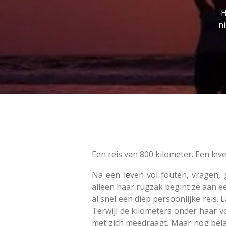
H
ni
Een reis van 800 kilometer. Een lev
Na een leven vol fouten, vragen,
alleen haar rugzak begint ze aan ee
al snel een diep persoonlijke reis.
Terwijl de kilometers onder haar 
met zich meedraagt. Maar nog belang