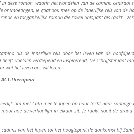
eg! In deze roman, waarin het wandelen van de camino centraal 
ontmoetingen, je gaat ook mee op de innerlijke reis van de hoo
rerende en toegankelijke roman die zowel ontspant als raakt – ze
camino als de innerlijke reis door het leven van de hoofdpe
d heeft, voelden verdiepend en inspirerend. De schrijfster laat mo
aar wat het leven ons wil leren.
 ACT-therapeut
heerlijk om met Cath mee te lopen op haar tocht naar Santiago
mooi hoe de verhaallijn in elkaar zit. Je raakt nooit de draad k
 de cadans van het lopen tot het hoogtepunt de aankomst bij Sa