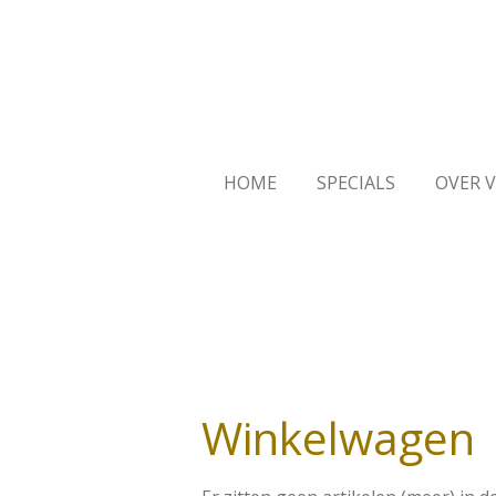
Ga
direct
naar
de
hoofdinhoud
HOME
SPECIALS
OVER 
Winkelwagen