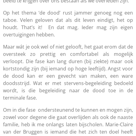
beeld te krijgen over ons bestaan als we overleden zijn.
Op het thema ‘de dood’ rust jammer genoeg nog een
taboe. Velen geloven dat als dit leven eindigt, het op
houdt. That’s it! En dat mag. Ieder mag zijn eigen
overtuigingen hebben.
Maar wát je ook wel of niet gelooft, het gaat erom dat de
oversteek zo prettig en comfortabel als mogelijk
verloopt. Die fase kan lang duren (bij ziekte) maar ook
kortstondig zijn (bij iemand op hoge leeftijd). Angst voor
de dood kan er een gevecht van maken, een ware
doodsstrijd. Wat er met stervens-begeleiding bedoeld
wordt, is die begeleiding naar de dood toe in de
terminale fase.
Om in die fase ondersteunend te kunnen en mogen zijn,
zowel voor degene die gaat overlijden als ook de naaste
familie, heb ik me onlangs laten bijscholen. Marie-Claire
van der Bruggen is iemand die het zich ten doel heeft